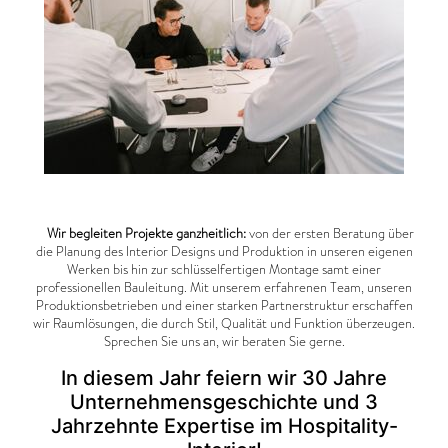
Wir begleiten Projekte ganzheitlich:
von der ersten Beratung über
die Planung des Interior Designs und Produktion in unseren eigenen
Werken bis hin zur schlüsselfertigen Montage samt einer
professionellen Bauleitung. Mit unserem erfahrenen Team, unseren
Produktionsbetrieben und einer starken Partnerstruktur erschaffen
wir Raumlösungen, die durch Stil, Qualität und Funktion überzeugen.
Sprechen Sie uns an, wir beraten Sie gerne.
In diesem Jahr feiern wir 30 Jahre
Unternehmensgeschichte und 3
Jahrzehnte Expertise im Hospitality-